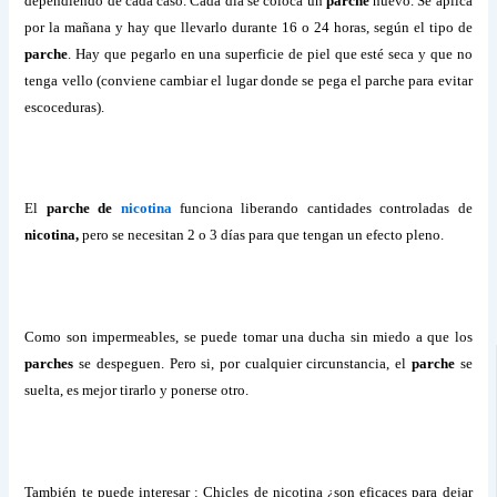
dependiendo de cada caso. Cada día se coloca un
parche
nuevo. Se aplica
por la mañana y hay que llevarlo durante 16 o 24 horas, según el tipo de
parche
. Hay que pegarlo en una superficie de piel que esté seca y que no
tenga vello (conviene cambiar el lugar donde se pega el parche para evitar
escoceduras).
El
parche de
nicotina
funciona liberando cantidades controladas de
nicotina,
pero se necesitan 2 o 3 días para que tengan un efecto pleno.
Como son impermeables, se puede tomar una ducha sin miedo a que los
parches
se despeguen. Pero si, por cualquier circunstancia, el
parche
se
suelta, es mejor tirarlo y ponerse otro.
También te puede interesar : Chicles de nicotina ¿son eficaces para dejar