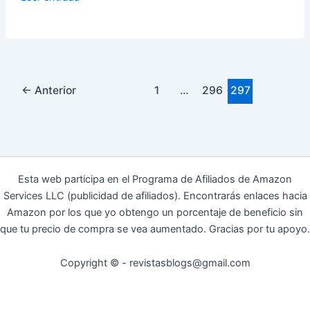
Experimentar
un
Pensamiento
Positivo
←
Anterior
1
…
296
297
Esta web participa en el Programa de Afiliados de Amazon
Services LLC (publicidad de afiliados). Encontrarás enlaces hacia
Amazon por los que yo obtengo un porcentaje de beneficio sin
que tu precio de compra se vea aumentado. Gracias por tu apoyo.
Copyright © - revistasblogs@gmail.com