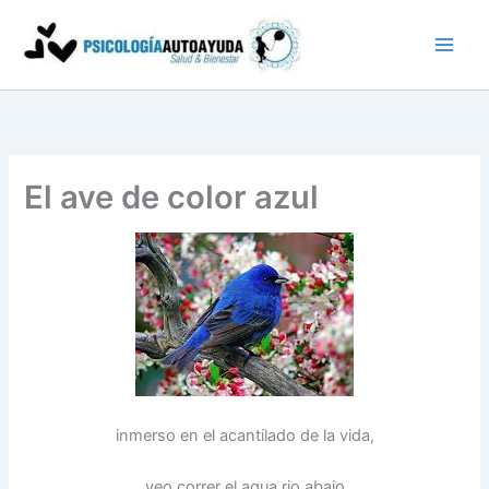
Ir
al
contenido
El ave de color azul
inmerso en el acantilado de la vida,
veo correr el agua rio abajo