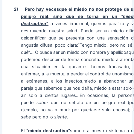
2)
Pero hay vecesque el miedo no nos protege de u
peligro real, sino que se torna en un
“mied
destructivo”,
a veces irracional,
quenos paraliza y v
destruyendo nuestra salud. Puede ser un miedo difíci
deidentificar que se presenta con una sensación d
angustia difusa, poco clara:“Tengo miedo, pero no sé 
qué”… O puede ser un miedo con nombre y apellidosqu
podemos describir de forma concreta: miedo a afronta
una situación en la queantes hemos fracasado, 
enfermar, a la muerte, a perder el control de unomismo
a exámenes, a los insectos,miedo a abandonar un
pareja que sabemos que nos daña, miedo a estar solo 
air solo a ciertos lugares…En ocasiones, la person
puede
saber
que no setrata de un peligro real (po
ejemplo, no va a morir por quedarse solo encasa); l
sabe
pero no lo
siente.
El
“miedo destructivo”
somete a nuestro sistema a u