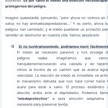
sobrevivir.
Es por tanto el miedo una emoción necesariapar
protegernos del peligro.
Imagino queestaréis pensando, “pero ahora no vivimos en l
selva; no hay animalesdepredadores…” Y es cierto, ahora lo
peligros han cambiado, y el miedo puedeser un protector per
también un destructor en nuestra vida. Vamos aexplicarlo:
1)
Si no tuviéramosmiedo, podríamos morir fácilment
El miedo es necesario paravivir y nos protege d
peligros reales. Imaginemos que vamo
tranquilamentecruzando una calzada y de repent
oímos la bocina de un camión que se acerca agra
velocidad. La reacción de miedo es inmediata: se activ
el mecanismo dehuida que nos hará correr hacia l
acera para estar a salvo. El proceso esidéntico a
descrito arriba ante el depredador. Podemos llama
“miedoprotectivo”
a esta emoción adaptativa 
necesaria para preservar lavida.