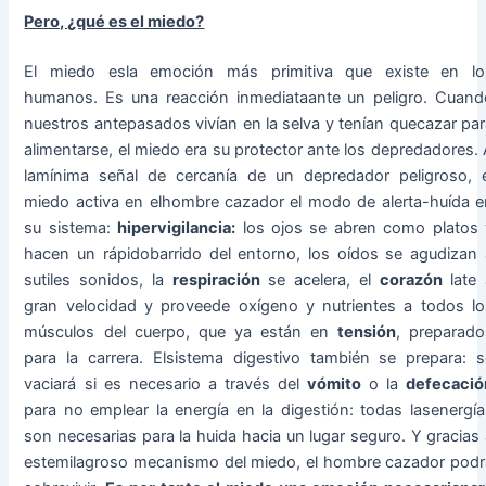
Pero, ¿qué es el miedo?
El miedo esla emoción más primitiva que existe en lo
humanos. Es una reacción inmediataante un peligro. Cuand
nuestros antepasados vivían en la selva y tenían quecazar par
alimentarse, el miedo era su protector ante los depredadores.
lamínima señal de cercanía de un depredador peligroso, e
miedo activa en elhombre cazador el modo de alerta-huída e
su sistema:
hipervigilancia:
los ojos se abren como platos 
hacen un rápidobarrido del entorno, los oídos se agudizan 
sutiles sonidos, la
respiración
se acelera, el
corazón
late 
gran velocidad y proveede oxígeno y nutrientes a todos lo
músculos del cuerpo, que ya están en
tensión
, preparado
para la carrera. Elsistema digestivo también se prepara: s
vaciará si es necesario a través del
vómito
o la
defecació
para no emplear la energía en la digestión: todas lasenergía
son necesarias para la huida hacia un lugar seguro. Y gracias
estemilagroso mecanismo del miedo, el hombre cazador podr