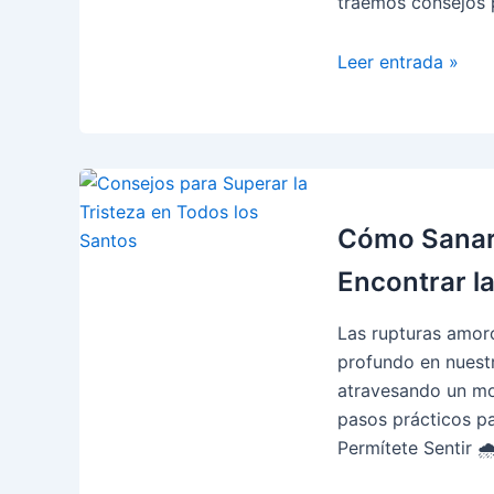
traemos consejos 
Cómo
Leer entrada »
Lidiar
con
los
Momentos
de
Crisis:
Cómo Sanar 
Consejos
Encontrar la
para
Mantenerte
Las rupturas amoro
Fuerte
profundo en nuestr
💪
atravesando un mom
pasos prácticos par
Permítete Sentir 🌧