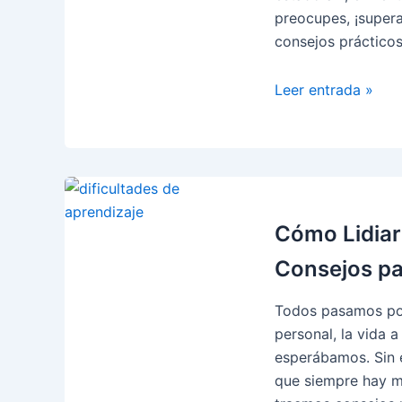
la
preocupes, ¡supera
calma
consejos prácticos
Superar
Leer entrada »
el
Miedo
al
Cambio:
Cómo
Abrazar
Cómo Lidiar
la
Consejos pa
Incertidumbre
con
Todos pasamos por 
una
personal, la vida
Actitud
esperábamos. Sin 
Positiva
que siempre hay ma
💪