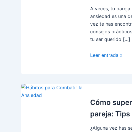
A veces, tu pareja
ansiedad es una d
vez te has encontr
consejos práctico
tu ser querido […]
¿Qué
Leer entrada »
hacer
cuando
tu
pareja
tiene
ansiedad?
Cómo supera
🧠
pareja: Tips
💭
¿Alguna vez has se