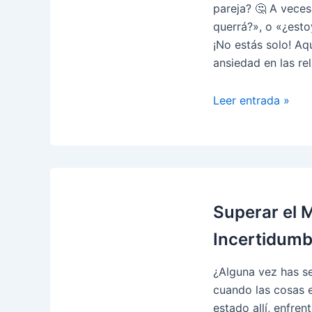
pareja? 🤔 A vece
querrá?», o «¿est
¡No estás solo! Aq
ansiedad en las rel
Cómo
Leer entrada »
superar
la
ansiedad
en
las
relaciones
Superar el 
de
Incertidumbr
pareja:
Tips
¿Alguna vez has s
para
cuando las cosas 
encontrar
estado allí, enfre