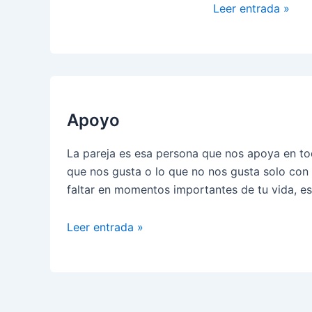
Cómo
Leer entrada »
Sanar
Después
de
una
Ruptura:
Pasos
Apoyo
para
Encontrar
La pareja es esa persona que nos apoya en to
la
que nos gusta o lo que no nos gusta solo con 
Paz
faltar en momentos importantes de tu vida, e
Interior
Apoyo
Leer entrada »