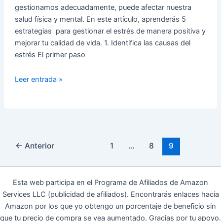
gestionamos adecuadamente, puede afectar nuestra
salud física y mental. En este artículo, aprenderás 5
estrategias para gestionar el estrés de manera positiva y
mejorar tu calidad de vida. 1. Identifica las causas del
estrés El primer paso
Cómo
Leer entrada »
Gestionar
el
Estrés
de
Manera
←
Anterior
1
…
8
9
Positiva
😁
Esta web participa en el Programa de Afiliados de Amazon
Services LLC (publicidad de afiliados). Encontrarás enlaces hacia
Amazon por los que yo obtengo un porcentaje de beneficio sin
que tu precio de compra se vea aumentado. Gracias por tu apoyo.