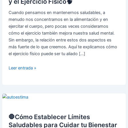
y el Ejercicio Físico🧠
Cuando pensamos en mantenernos saludables, a
menudo nos concentramos en la alimentación y en
ejercitar el cuerpo, pero pocas veces consideramos
cómo el ejercicio también mejora nuestra salud mental.
Sin embargo, la relación entre estos dos aspectos es
más fuerte de lo que creemos. Aquí te explicamos cómo
el ejercicio físico puede ser tu aliado […]
💪
Leer entrada »
La
Conexión
Entre
la
Salud
Mental
y
🛑Cómo Establecer Límites
el
Saludables para Cuidar tu Bienestar