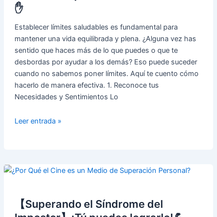
Ejercicio
✋
Físico
🧠
Establecer límites saludables es fundamental para
mantener una vida equilibrada y plena. ¿Alguna vez has
sentido que haces más de lo que puedes o que te
desbordas por ayudar a los demás? Eso puede suceder
cuando no sabemos poner límites. Aquí te cuento cómo
hacerlo de manera efectiva. 1. Reconoce tus
Necesidades y Sentimientos Lo
🛑
Leer entrada »
Cómo
Establecer
Límites
Saludables
para
Cuidar
tu
【Superando el Síndrome del
Bienestar