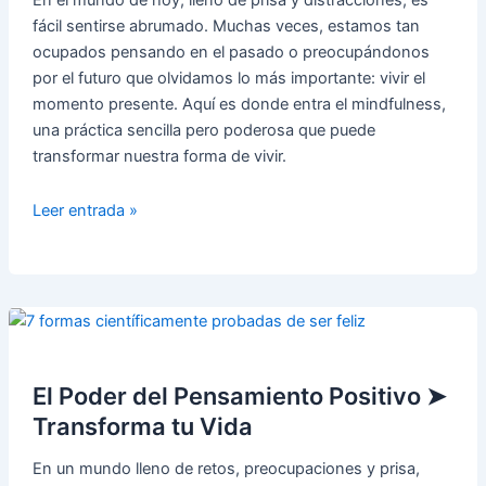
En el mundo de hoy, lleno de prisa y distracciones, es
fácil sentirse abrumado. Muchas veces, estamos tan
ocupados pensando en el pasado o preocupándonos
por el futuro que olvidamos lo más importante: vivir el
momento presente. Aquí es donde entra el mindfulness,
una práctica sencilla pero poderosa que puede
transformar nuestra forma de vivir.
Mindfulness:
Leer entrada »
Cómo
Vivir
en
el
Presente
✅
El Poder del Pensamiento Positivo ➤
Transforma tu Vida
En un mundo lleno de retos, preocupaciones y prisa,