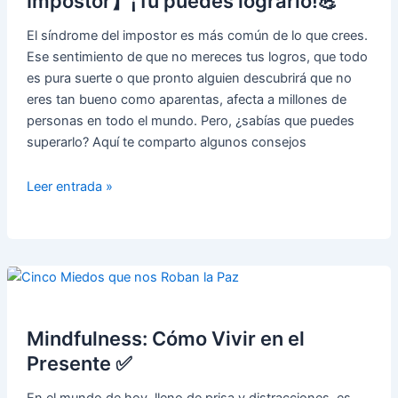
Impostor】¡Tú puedes lograrlo!💪
✋
El síndrome del impostor es más común de lo que crees.
Ese sentimiento de que no mereces tus logros, que todo
es pura suerte o que pronto alguien descubrirá que no
eres tan bueno como aparentas, afecta a millones de
personas en todo el mundo. Pero, ¿sabías que puedes
superarlo? Aquí te comparto algunos consejos
【Superando
Leer entrada »
el
Síndrome
del
Impostor】
¡Tú
puedes
lograrlo!
Mindfulness: Cómo Vivir en el
💪
Presente ✅