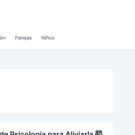
ón
Parejas
Niños
e Psicología para Aliviarla 🤯