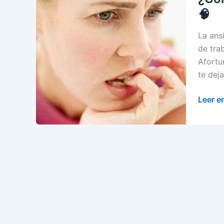
🧠
La ans
de trab
Afortu
te dej
¿Cóm
Leer e
Contro
la
Ansie
Estrat
de
Psicol
para
Aliviar
🤯