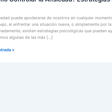
iedad puede apoderarse de nosotros en cualquier momento,
ajo, al enfrentar una situación nueva, o simplemente por la 
nadamente, existen estrategias psicológicas que pueden ay
amos algunas de las más […]
o
ntrada »
lar
dad?
egias
ogía
la