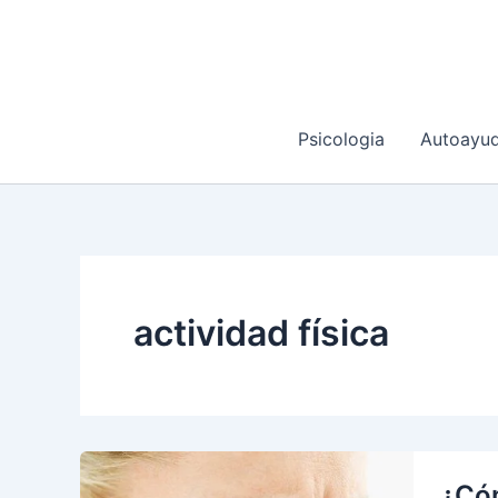
Ir
al
contenido
Psicologia
Autoayu
actividad física
¿Cóm