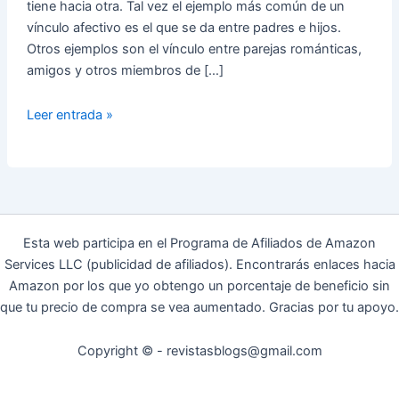
tiene hacia otra. Tal vez el ejemplo más común de un
vínculo afectivo es el que se da entre padres e hijos.
Otros ejemplos son el vínculo entre parejas románticas,
amigos y otros miembros de […]
El
Leer entrada »
Vínculo
Afectivo
y
la
Teoría
del
Esta web participa en el Programa de Afiliados de Amazon
Apego
Services LLC (publicidad de afiliados). Encontrarás enlaces hacia
Amazon por los que yo obtengo un porcentaje de beneficio sin
que tu precio de compra se vea aumentado. Gracias por tu apoyo.
Copyright © - revistasblogs@gmail.com