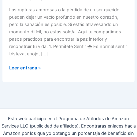
Las rupturas amorosas o la pérdida de un ser querido
pueden dejar un vacío profundo en nuestro corazón,
pero la sanación es posible. Si estás atravesando un
momento difícil, no estás solo/a. Aquí te compartimos
pasos prácticos para encontrar la paz interior y
reconstruir tu vida. 1. Permítete Sentir 🌧️ Es normal sentir
tristeza, enojo, […]
Cómo
Leer entrada »
Sanar
Después
de
una
Ruptura:
Pasos
Esta web participa en el Programa de Afiliados de Amazon
para
Services LLC (publicidad de afiliados). Encontrarás enlaces hacia
Encontrar
Amazon por los que yo obtengo un porcentaje de beneficio sin
la