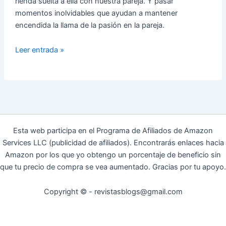
rienda suelta a ella con nuestra pareja. Y pasar
momentos inolvidables que ayudan a mantener
encendida la llama de la pasión en la pareja.
Juguetes
Leer entrada »
Para
Mantener
Encendida
La
Llama
de
Esta web participa en el Programa de Afiliados de Amazon
La
Services LLC (publicidad de afiliados). Encontrarás enlaces hacia
Pasión
Amazon por los que yo obtengo un porcentaje de beneficio sin
que tu precio de compra se vea aumentado. Gracias por tu apoyo.
Copyright © - revistasblogs@gmail.com