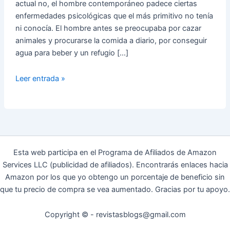
actual no, el hombre contemporáneo padece ciertas
enfermedades psicológicas que el más primitivo no tenía
ni conocía. El hombre antes se preocupaba por cazar
animales y procurarse la comida a diario, por conseguir
agua para beber y un refugio […]
El
Leer entrada »
hombre
moderno
tiene
más
problemas
que
Esta web participa en el Programa de Afiliados de Amazon
el
Services LLC (publicidad de afiliados). Encontrarás enlaces hacia
de
Amazon por los que yo obtengo un porcentaje de beneficio sin
las
que tu precio de compra se vea aumentado. Gracias por tu apoyo.
cavernas
Copyright © - revistasblogs@gmail.com