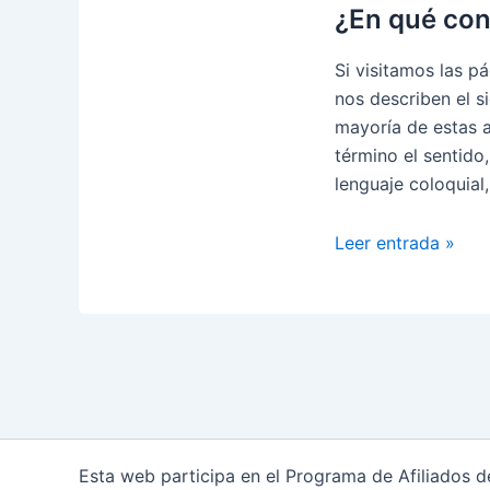
¿En qué cons
Si visitamos las p
nos describen el si
mayoría de estas a
término el sentido,
lenguaje coloquial,
¿En
Leer entrada »
qué
consiste
«ligar»
según
la
R.A.E?
Esta web participa en el Programa de Afiliados 