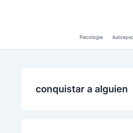
Ir
al
contenido
Psicologia
Autoayu
conquistar a alguien