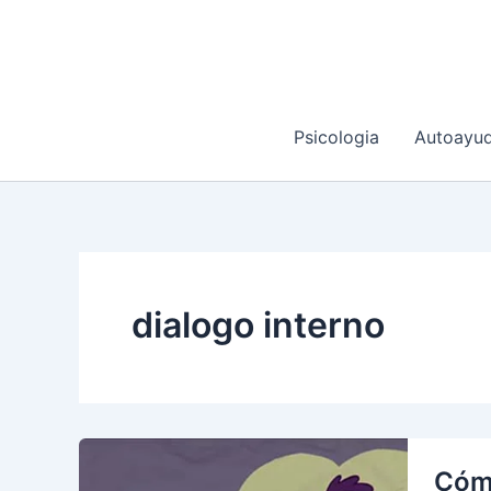
Ir
al
contenido
Psicologia
Autoayu
dialogo interno
Cómo