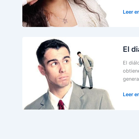
💪
💖
Cómo
Leer e
Mejora
la
Comun
Interp
El d
El diá
obtien
genera
El
Leer e
diálog
intern