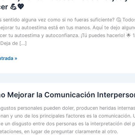
er 💪💖
s sentido alguna vez como si no fueras suficiente? 🤔 To
ejorar tu autoestima está en tus manos. Aquí te dejo algun
ecer tu autoestima y autoconfianza. ¡Tú puedes hacerlo! 🌟 
¡Deja de […]
ntrada »
r
tima:
jos
 Mejorar la Comunicación Interperso
egias
sgustos personales pueden doler, producen heridas interna
ógicas
onan y uno de los principales factores es la comunicación.
e un disgusto entre dos personas es la interpretación del 
retaciones, en lugar de preguntar claramente al otro.