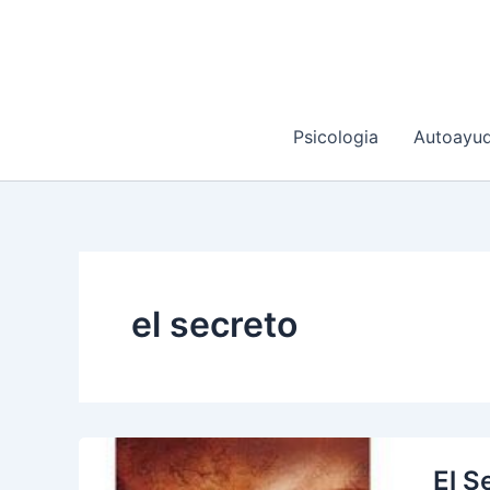
Ir
al
contenido
Psicologia
Autoayu
el secreto
El S