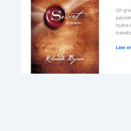
Un gra
parcial
todos 
transf
El
Leer e
Secret
Libro
de
Autoa
de
Rhond
Byrne.