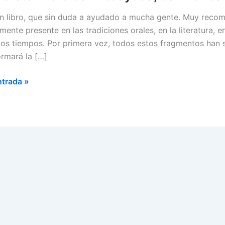
n libro, que sin duda a ayudado a mucha gente. Muy recom
mente presente en las tradiciones orales, en la literatura, en
los tiempos. Por primera vez, todos estos fragmentos han s
ormará la […]
ntrada »
o.
yuda,
a