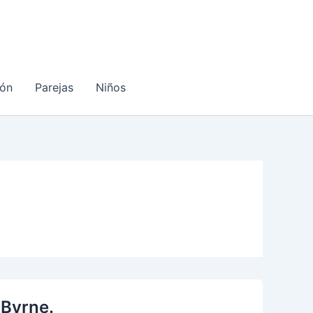
ón
Parejas
Niños
 Byrne.