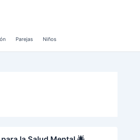
ón
Parejas
Niños
 para la Salud Mental 🌟