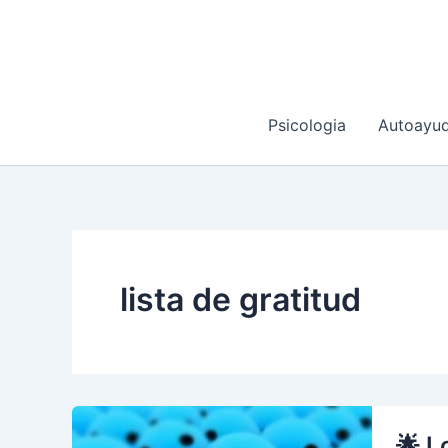
Ir
al
contenido
Psicologia
Autoayu
lista de gratitud
🌟 L