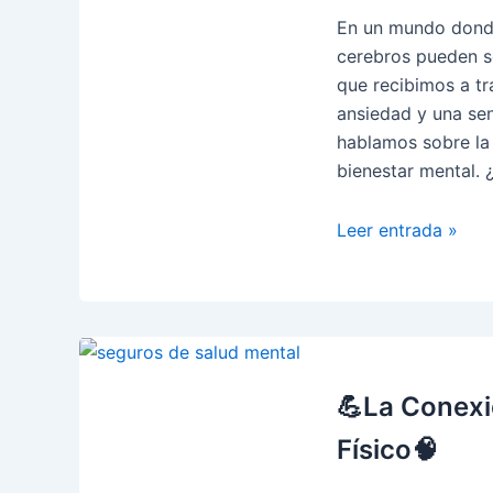
Energía
En un mundo dond
🌅
cerebros pueden s
que recibimos a tra
ansiedad y una sen
hablamos sobre la 
bienestar mental. 
Desintoxicación
Leer entrada »
Digital
para
el
Bienestar
Mental
▶¿Cómo
💪La Conexió
Desconectar
Físico🧠
en
un