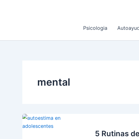
Ir
al
contenido
Psicologia
Autoayu
mental
5 Rutinas d