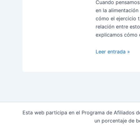
Cuando pensamos 
Mundo
en la alimentación
Conectado?
cómo el ejercicio 
relación entre est
explicamos cómo el
💪
Leer entrada »
La
Conexión
Entre
la
Salud
Mental
y
Esta web participa en el Programa de Afiliados 
el
un porcentaje de b
Ejercicio
Físico