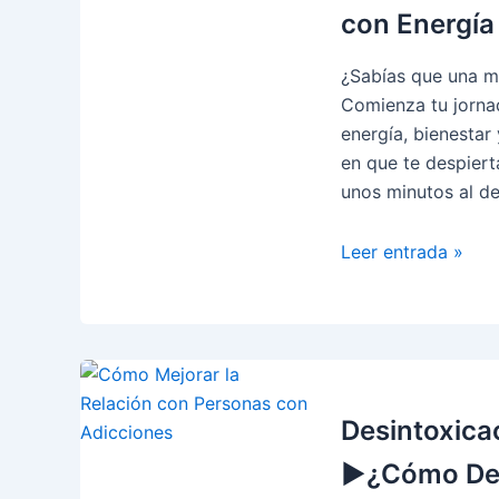
con Energía
¿Sabías que una m
Comienza tu jornad
energía, bienesta
en que te despierta
unos minutos al de
5
Leer entrada »
Rutinas
de
Autocuidado
para
Empezar
tu
Desintoxicac
Día
▶¿Cómo Des
con