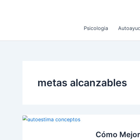
Ir
al
contenido
Psicologia
Autoayu
metas alcanzables
Cómo Mejora