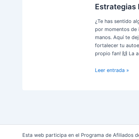
Estrategias 
¿Te has sentido a
por momentos de i
manos. Aquí te dej
fortalecer tu autoe
propio fan! 🙌 La 
Cómo
Leer entrada »
Mejorar
tu
Autoestima:
Consejos
y
Estrategias
Psicológicas
para
Esta web participa en el Programa de Afiliados 