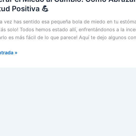
tud Positiva 💪
a vez has sentido esa pequeña bola de miedo en tu estóm
tás solo! Todos hemos estado allí, enfrentándonos a la inc
arlo es más fácil de lo que parece! Aquí te dejo algunos co
r
ntrada »
o:
r
idumbre