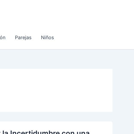
ón
Parejas
Niños
 la Incertidumbre con una