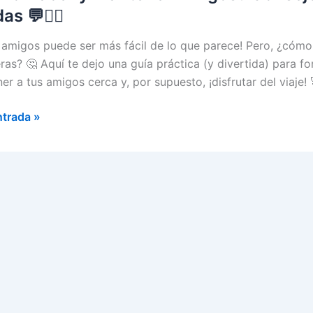
as 💬👯‍♂️
 amigos puede ser más fácil de lo que parece! Pero, ¿cóm
ras? 🤔 Aquí te dejo una guía práctica (y divertida) para for
r a tus amigos cerca y, por supuesto, ¡disfrutar del viaje! 
o
ntrada »
ner
s?
jos
uir
ones
s