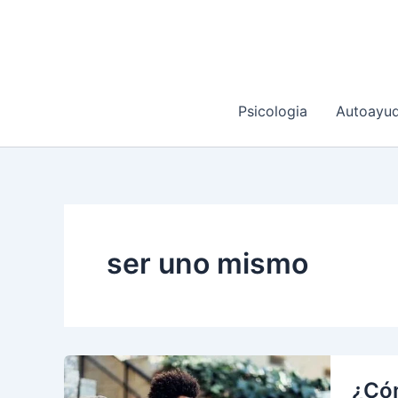
Ir
al
contenido
Psicologia
Autoayu
ser uno mismo
¿Cóm