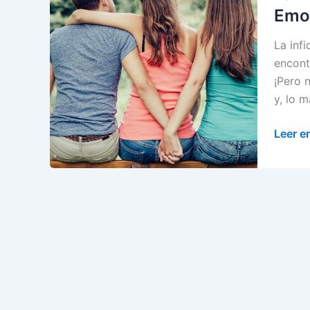
Emo
La inf
encont
¡Pero 
y, lo 
La
Leer e
Infidel
en
las
Relaci
Cómo
Afront
y
Sanar
el