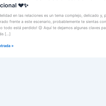
cional 💔✨
idelidad en las relaciones es un tema complejo, delicado y, 
rado frente a este escenario, probablemente te sientas conf
no todo está perdido! 😌 Aquí te dejamos algunas claves par
más […]
ntrada »
idad
ones:
arla