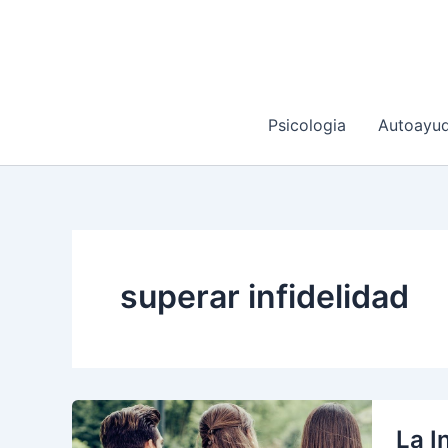
Ir
al
contenido
Psicologia
Autoayu
superar infidelidad
La I