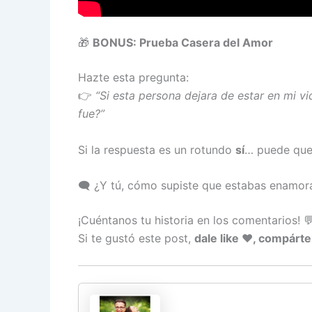
🎁
BONUS: Prueba Casera del Amor
Hazte esta pregunta:
👉
“Si esta persona dejara de estar en mi v
fue?”
Si la respuesta es un rotundo
sí
… puede que
🗨️ ¿Y tú, cómo supiste que estabas enamor
¡Cuéntanos tu historia en los comentarios! 
Si te gustó este post,
dale like ❤️, compárte