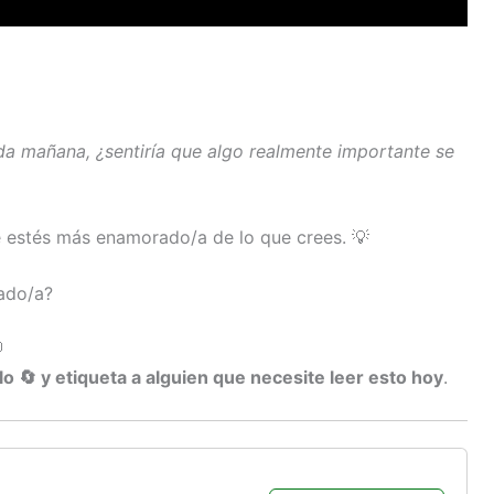
ida mañana, ¿sentiría que algo realmente importante se
 estés más enamorado/a de lo que crees. 💡
ado/a?

lo 🔄 y etiqueta a alguien que necesite leer esto hoy
.