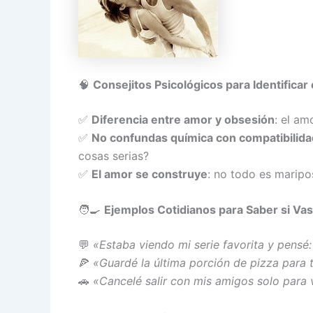
🧠
Consejitos Psicológicos para Identifica
✅
Diferencia entre amor y obsesión
: el am
✅
No confundas química con compatibilida
cosas serias?
✅
El amor se construye
: no todo es maripo
🧑‍🍳
Ejemplos Cotidianos para Saber si Vas
💬
«Estaba viendo mi serie favorita y pensé: ‘
🍕
«Guardé la última porción de pizza para 
🚗
«Cancelé salir con mis amigos solo para 