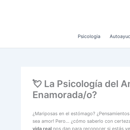
Ir
al
contenido
Psicologia
Autoayu
💘 La Psicología del 
Enamorada/o?
¿Mariposas en el estómago? ¿Pensamientos o
sea amor! Pero… ¿cómo saberlo con certeza
vida real
nos dan para reconocer si estás 