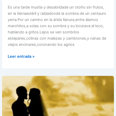
Es una tarde mustia y desabridade un otoño sin frutos,
en la tierraestéril y raídadonde la sombra de un centauro
yerra.Por un camino en la árida llanura,entre álamos
marchitos,a solas con su sombra y su locurava el loco,
hablando a gritos.Lejos se ven sombríos
estepares,colinas con malezas y cambrones,y ruinas de
viejos encinares,coronando los agrios
Un
Leer entrada »
Loco
–
Antonio
Machado