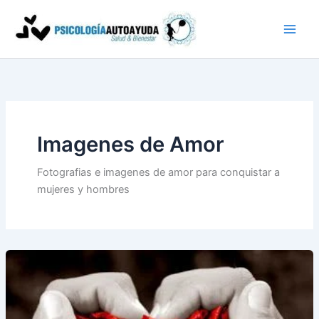
Ir
al
contenido
Imagenes de Amor
Fotografias e imagenes de amor para conquistar a
mujeres y hombres