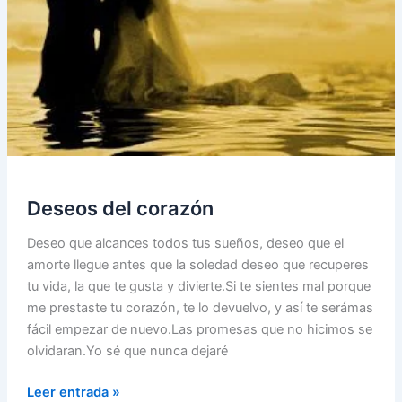
Deseos del corazón
Deseo que alcances todos tus sueños, deseo que el
amorte llegue antes que la soledad deseo que recuperes
tu vida, la que te gusta y divierte.Si te sientes mal porque
me prestaste tu corazón, te lo devuelvo, y así te serámas
fácil empezar de nuevo.Las promesas que no hicimos se
olvidaran.Yo sé que nunca dejaré
Deseos
Leer entrada »