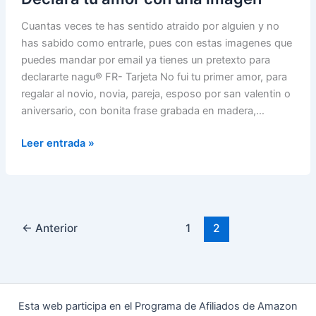
Cuantas veces te has sentido atraido por alguien y no
has sabido como entrarle, pues con estas imagenes que
puedes mandar por email ya tienes un pretexto para
declararte nagu® FR- Tarjeta No fui tu primer amor, para
regalar al novio, novia, pareja, esposo por san valentin o
aniversario, con bonita frase grabada en madera,…
Declara
Leer entrada »
tu
amor
con
una
imagen
←
Anterior
1
2
Esta web participa en el Programa de Afiliados de Amazon