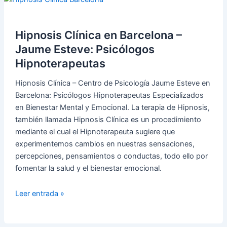
reales
de
parejas:
Hipnosis Clínica en Barcelona –
amor,
Jaume Esteve: Psicólogos
aceptación
Hipnoterapeutas
y
vida
Hipnosis Clínica – Centro de Psicología Jaume Esteve en
en
Barcelona: Psicólogos Hipnoterapeutas Especializados
común
en Bienestar Mental y Emocional. La terapia de Hipnosis,
también llamada Hipnosis Clínica es un procedimiento
mediante el cual el Hipnoterapeuta sugiere que
experimentemos cambios en nuestras sensaciones,
percepciones, pensamientos o conductas, todo ello por
fomentar la salud y el bienestar emocional.
Hipnosis
Leer entrada »
Clínica
en