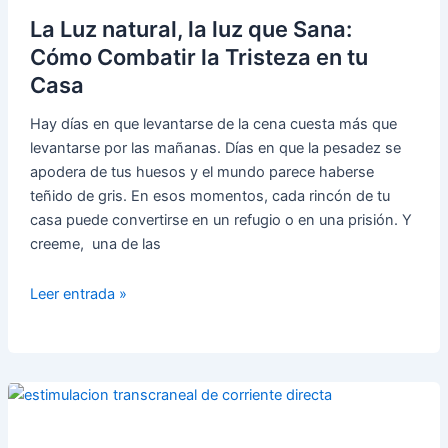
nuestras
La Luz natural, la luz que Sana:
propias
oportunidades
Cómo Combatir la Tristeza en tu
Casa
Hay días en que levantarse de la cena cuesta más que
levantarse por las mañanas. Días en que la pesadez se
apodera de tus huesos y el mundo parece haberse
teñido de gris. En esos momentos, cada rincón de tu
casa puede convertirse en un refugio o en una prisión. Y
creeme, una de las
La
Leer entrada »
Luz
natural,
la
luz
que
Sana: