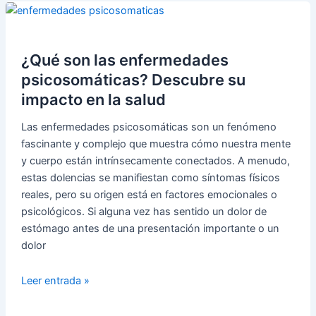
puedes
estar
viviendo
con
¿Qué son las enfermedades
un
psicosomáticas? Descubre su
trauma
impacto en la salud
no
resuelto
Las enfermedades psicosomáticas son un fenómeno
fascinante y complejo que muestra cómo nuestra mente
y cuerpo están intrínsecamente conectados. A menudo,
estas dolencias se manifiestan como síntomas físicos
reales, pero su origen está en factores emocionales o
psicológicos. Si alguna vez has sentido un dolor de
estómago antes de una presentación importante o un
dolor
¿Qué
Leer entrada »
son
las