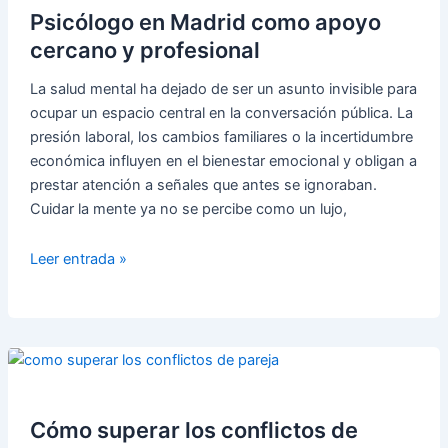
afrontar
Psicólogo en Madrid como apoyo
una
cercano y profesional
crisis
La salud mental ha dejado de ser un asunto invisible para
personal
ocupar un espacio central en la conversación pública. La
presión laboral, los cambios familiares o la incertidumbre
económica influyen en el bienestar emocional y obligan a
prestar atención a señales que antes se ignoraban.
Cuidar la mente ya no se percibe como un lujo,
Psicólogo
Leer entrada »
en
Madrid
como
apoyo
cercano
y
profesional
Cómo superar los conflictos de