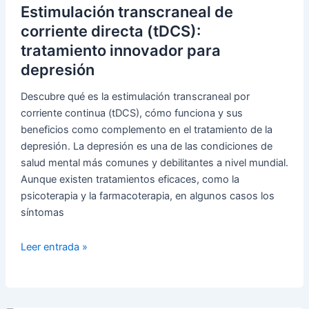
Cómo
Estimulación transcraneal de
Combatir
corriente directa (tDCS):
la
tratamiento innovador para
Tristeza
depresión
en
tu
Descubre qué es la estimulación transcraneal por
Casa
corriente continua (tDCS), cómo funciona y sus
beneficios como complemento en el tratamiento de la
depresión. La depresión es una de las condiciones de
salud mental más comunes y debilitantes a nivel mundial.
Aunque existen tratamientos eficaces, como la
psicoterapia y la farmacoterapia, en algunos casos los
síntomas
Estimulación
Leer entrada »
transcraneal
de
corriente