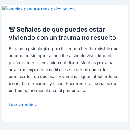
terapia
de
calidad
al
alcance
🚨 Señales de que puedes estar
de
viviendo con un trauma no resuelto
todos
El trauma psicológico puede ser una herida invisible que,
aunque no siempre se percibe a simple vista, impacta
profundamente en la vida cotidiana. Muchas personas
arrastran experiencias difíciles sin ser plenamente
conscientes de que esas vivencias siguen afectando su
bienestar emocional y físico. Reconocer las señales de
un trauma no resuelto es el primer paso
🚨
Leer entrada »
Señales
de
que