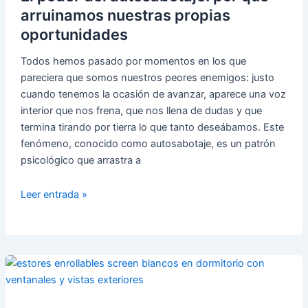
que
arruinamos nuestras propias
funcionan)
oportunidades
Todos hemos pasado por momentos en los que
pareciera que somos nuestros peores enemigos: justo
cuando tenemos la ocasión de avanzar, aparece una voz
interior que nos frena, que nos llena de dudas y que
termina tirando por tierra lo que tanto deseábamos. Este
fenómeno, conocido como autosabotaje, es un patrón
psicológico que arrastra a
El
Leer entrada »
poder
del
autosabotaje:
por
qué
arruinamos