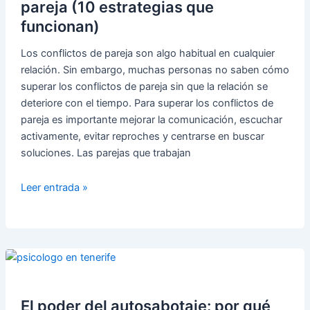
pareja (10 estrategias que
funcionan)
Los conflictos de pareja son algo habitual en cualquier
relación. Sin embargo, muchas personas no saben cómo
superar los conflictos de pareja sin que la relación se
deteriore con el tiempo. Para superar los conflictos de
pareja es importante mejorar la comunicación, escuchar
activamente, evitar reproches y centrarse en buscar
soluciones. Las parejas que trabajan
Cómo
Leer entrada »
superar
los
conflictos
de
pareja
(10
estrategias
El poder del autosabotaje: por qué