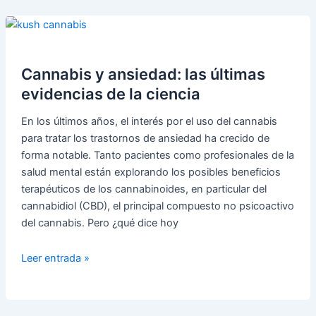
Barcelona
–
Jaume
Esteve:
Psicólogos
Cannabis y ansiedad: las últimas
Hipnoterapeutas
evidencias de la ciencia
En los últimos años, el interés por el uso del cannabis
para tratar los trastornos de ansiedad ha crecido de
forma notable. Tanto pacientes como profesionales de la
salud mental están explorando los posibles beneficios
terapéuticos de los cannabinoides, en particular del
cannabidiol (CBD), el principal compuesto no psicoactivo
del cannabis. Pero ¿qué dice hoy
Cannabis
Leer entrada »
y
ansiedad:
las