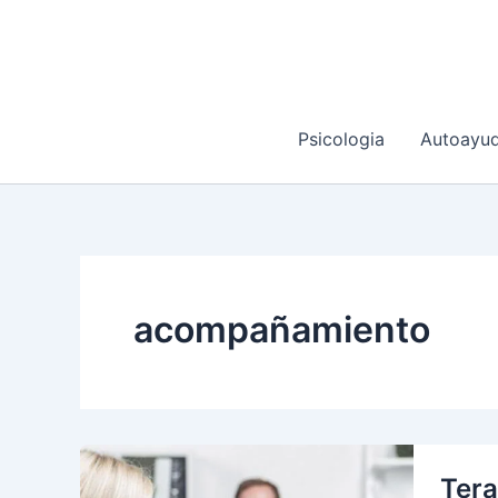
Ir
al
contenido
Psicologia
Autoayu
acompañamiento
Tera