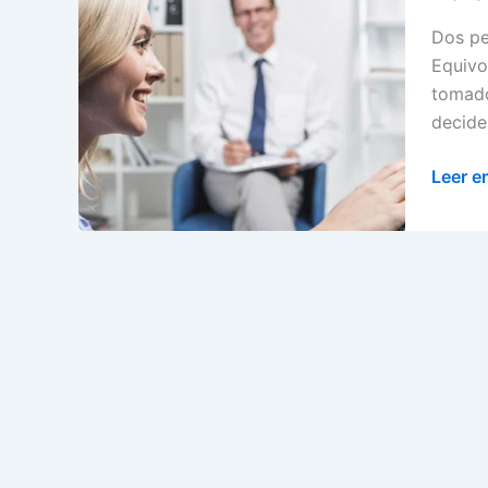
Dos pe
Equivo
tomado
decide
Terapi
Leer e
de
pareja,
una
opción
para
renace