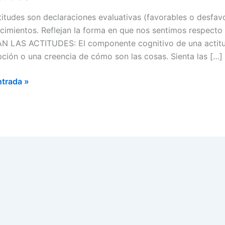
titudes son declaraciones evaluativas (favorables o desfav
cimientos. Reflejan la forma en que nos sentimos respe
 LAS ACTITUDES: El componente cognitivo de una actitud,
pción o una creencia de cómo son las cosas. Sienta las […]
des
ntrada »