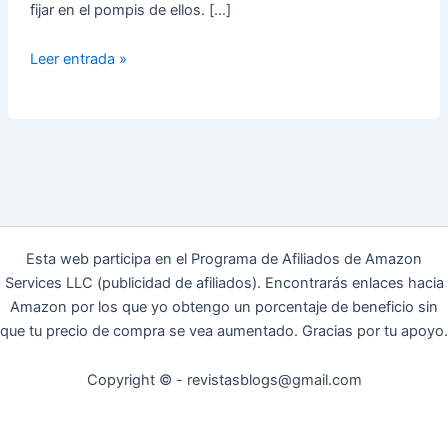
fijar en el pompis de ellos. […]
Lo
Leer entrada »
primero
en
lo
que
se
fija
una
chica
Esta web participa en el Programa de Afiliados de Amazon
cuando
Services LLC (publicidad de afiliados). Encontrarás enlaces hacia
ve
Amazon por los que yo obtengo un porcentaje de beneficio sin
a
que tu precio de compra se vea aumentado. Gracias por tu apoyo.
un
chico
Copyright © - revistasblogs@gmail.com