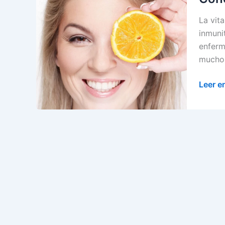
La vit
inmuni
enferm
mucho 
Conoc
Leer e
todos
los
benefi
de
la
vitami
C