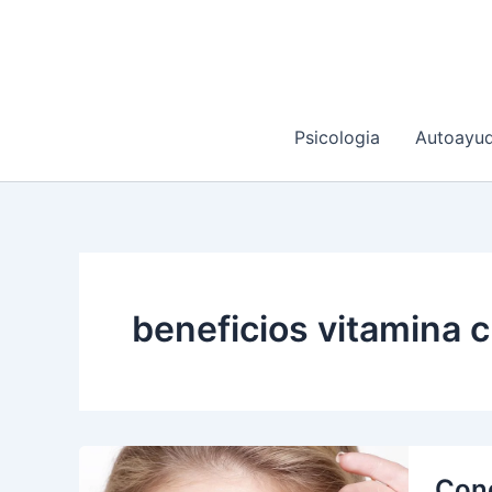
Ir
al
contenido
Psicologia
Autoayu
beneficios vitamina c
Cono