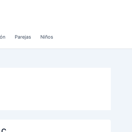
ón
Parejas
Niños
 C