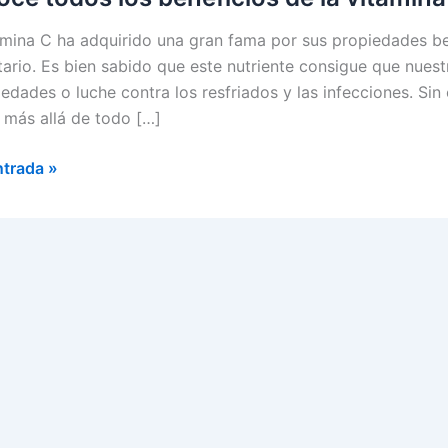
amina C ha adquirido una gran fama por sus propiedades ben
tario. Es bien sabido que este nutriente consigue que nue
edades o luche contra los resfriados y las infecciones. Sin
más allá de todo […]
e
ntrada »
cios
na