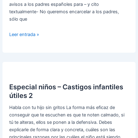
avisos a los padres españoles para – y cito
textualmente- No queremos encarcelar a los padres,
sólo que
Especial
Leer entrada »
niños
–
castigos
infantiles
útiles
3
Especial niños – Castigos infantiles
útiles 2
Habla con tu hijo sin gritos La forma más eficaz de
conseguir que te escuchen es que te noten calmado, si
tú te alteras, ellos se ponen a la defensiva. Debes
explicarle de forma clara y concreta, cuáles son las
principales razones por las cuáles el niño está siendo