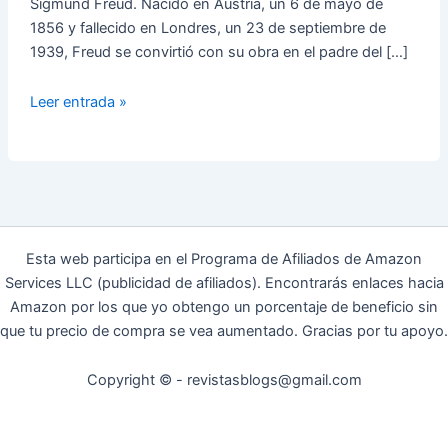
Sigmund Freud. Nacido en Austria, un 6 de mayo de
1856 y fallecido en Londres, un 23 de septiembre de
1939, Freud se convirtió con su obra en el padre del […]
¿Quién
Leer entrada »
era
Sigmund
Freud?
Esta web participa en el Programa de Afiliados de Amazon
Services LLC (publicidad de afiliados). Encontrarás enlaces hacia
Amazon por los que yo obtengo un porcentaje de beneficio sin
que tu precio de compra se vea aumentado. Gracias por tu apoyo.
Copyright © - revistasblogs@gmail.com