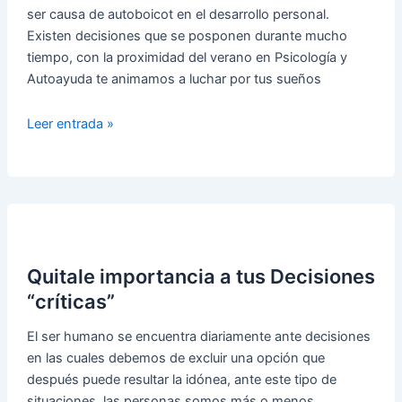
ser causa de autoboicot en el desarrollo personal.
Existen decisiones que se posponen durante mucho
tiempo, con la proximidad del verano en Psicología y
Autoayuda te animamos a luchar por tus sueños
Consejos
Leer entrada »
para
Tomar
Decisiones
Difíciles
Quitale importancia a tus Decisiones
“críticas”
El ser humano se encuentra diariamente ante decisiones
en las cuales debemos de excluir una opción que
después puede resultar la idónea, ante este tipo de
situaciones, las personas somos más o menos