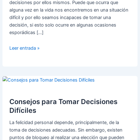
decisiones por ellos mismos. Puede que ocurra que
alguna vez en la vida nos encontremos en una situación
difícil y por ello seamos incapaces de tomar una
decisión, si esto solo ocurre en algunas ocasiones
esporádicas […]
¿Por
Leer entrada »
qué
no
soy
capaz
de
tomar
una
Consejos para Tomar Decisiones
decisión?
Difíciles
La felicidad personal depende, principalmente, de la
toma de decisiones adecuadas. Sin embargo, existen
puntos de bloqueo al realizar una elección que pueden