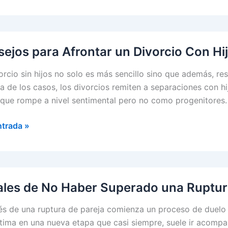
r
CIO?
ejos para Afrontar un Divorcio Con Hi
orcio sin hijos no solo es más sencillo sino que además, r
a de los casos, los divorcios remiten a separaciones con h
 que rompe a nivel sentimental pero no como progenitores. 
jos
ntrada »
ar
io
les de No Haber Superado una Ruptur
s de una ruptura de pareja comienza un proceso de duelo 
tima en una nueva etapa que casi siempre, suele ir acompa