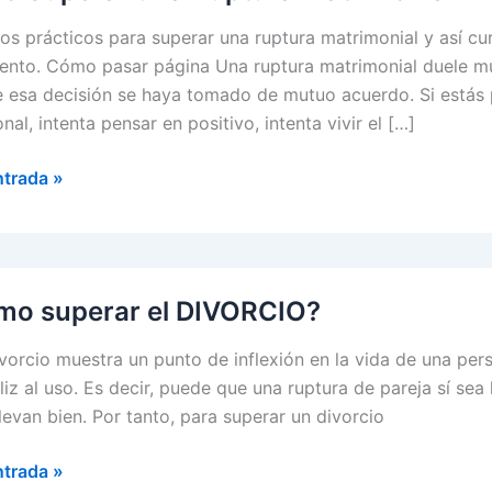
os prácticos para superar una ruptura matrimonial y así cu
iento. Cómo pasar página Una ruptura matrimonial duele 
 esa decisión se haya tomado de mutuo acuerdo. Si estás 
al, intenta pensar en positivo, intenta vivir el […]
ntrada »
r
a
onial
mo superar el DIVORCIO?
orcio muestra un punto de inflexión en la vida de una per
feliz al uso. Es decir, puede que una ruptura de pareja sí s
llevan bien. Por tanto, para superar un divorcio
o
ntrada »