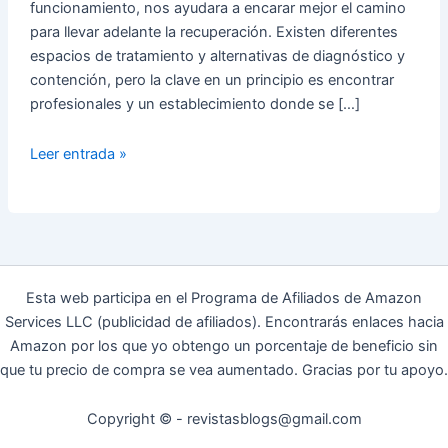
funcionamiento, nos ayudara a encarar mejor el camino
para llevar adelante la recuperación. Existen diferentes
espacios de tratamiento y alternativas de diagnóstico y
contención, pero la clave en un principio es encontrar
profesionales y un establecimiento donde se […]
¿Qué
Leer entrada »
son
los
trastornos
del
neurodesarrollo?
Definición
Esta web participa en el Programa de Afiliados de Amazon
y
Services LLC (publicidad de afiliados). Encontrarás enlaces hacia
tipos
Amazon por los que yo obtengo un porcentaje de beneficio sin
que tu precio de compra se vea aumentado. Gracias por tu apoyo.
Copyright © - revistasblogs@gmail.com