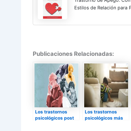
Estilos de Relación para
Inseguro y el Miedo al A
Siempre Haz...
Publicaciones Relacionadas:
Los trastornos
Los trastornos
psicológicos post
psicológicos más
pandemia
comunes en niños