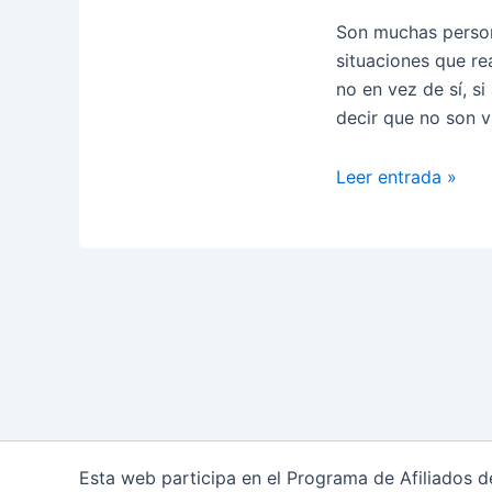
Son muchas person
situaciones que r
no en vez de sí, s
decir que no son v
Saber
Leer entrada »
decir
que
NO
Esta web participa en el Programa de Afiliados 