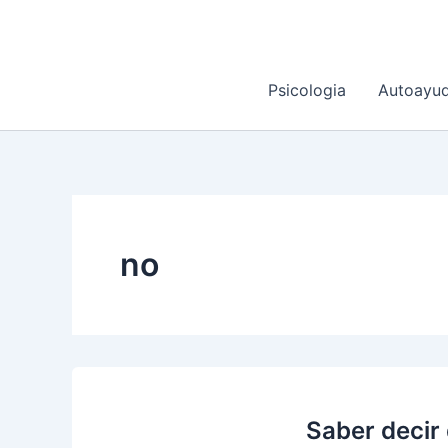
Ir
al
contenido
Psicologia
Autoayu
no
Saber decir