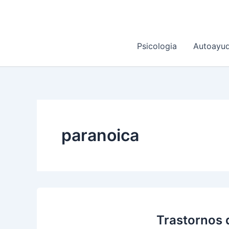
Ir
al
contenido
Psicologia
Autoayu
paranoica
Trastornos 