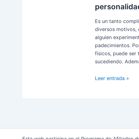
personalida
Es un tanto compli
diversos motivos, 
alguien experiment
padecimientos. Por
físicos, puede ser
sucediendo. Ademá
Trastornos
Leer entrada »
de
personalidad
comunes:
personalidad
paranoide
Esta web participa en el Programa de Afiliados 