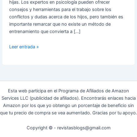
hijas. Los expertos en psicología pueden ofrecer
consejos y herramientas para el trabajo sobre los
conflictos y dudas acerca de los hijos, pero también es
importante remarcar que no existe un método de
entrenamiento que convierta a […]
5
Leer entrada »
CONSEJOS
PARA
PADRES
en
la
crianza
Esta web participa en el Programa de Afiliados de Amazon
de
Services LLC (publicidad de afiliados). Encontrarás enlaces hacia
los
Amazon por los que yo obtengo un porcentaje de beneficio sin
hijos
que tu precio de compra se vea aumentado. Gracias por tu apoyo.
Copyright © - revistasblogs@gmail.com