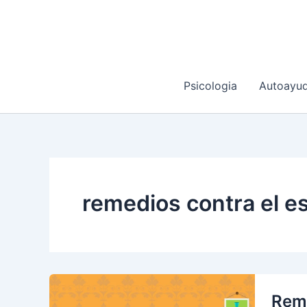
Ir
al
contenido
Psicologia
Autoayu
remedios contra el e
Reme