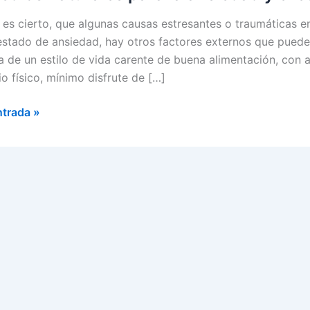
n es cierto, que algunas causas estresantes o traumáticas 
estado de ansiedad, hay otros factores externos que pueden 
a de un estilo de vida carente de buena alimentación, con
io físico, mínimo disfrute de […]
ios
ntrada »
les
ad