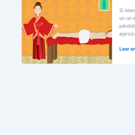
Si bie
un un 
pérdid
ejercic
Remed
Leer e
natura
para
la
ansied
y
el
estrés