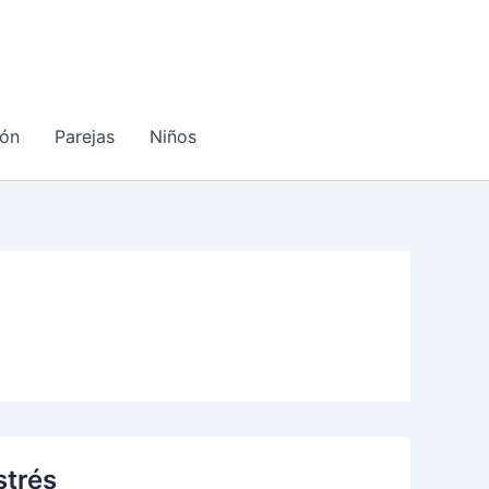
ón
Parejas
Niños
strés