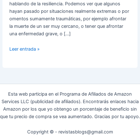
hablando de la resiliencia. Podemos ver que algunos
hayan pasado por situaciones realmente extremas o por
omentos sumamente traumáticas, por ejemplo afrontar
la muerte de un ser muy cercano, o tener que afrontar
una enfermedad grave, o […]
La
Leer entrada »
resiliencia:
sobreponerse
cuando
todo
sale
mal
Esta web participa en el Programa de Afiliados de Amazon
Services LLC (publicidad de afiliados). Encontrarás enlaces hacia
Amazon por los que yo obtengo un porcentaje de beneficio sin
que tu precio de compra se vea aumentado. Gracias por tu apoyo.
Copyright © - revistasblogs@gmail.com