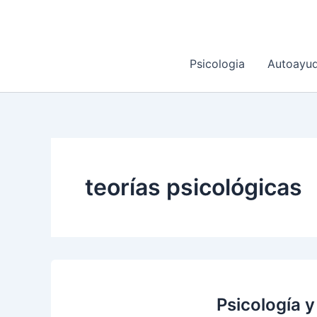
Ir
al
contenido
Psicologia
Autoayu
teorías psicológicas
Psicología 