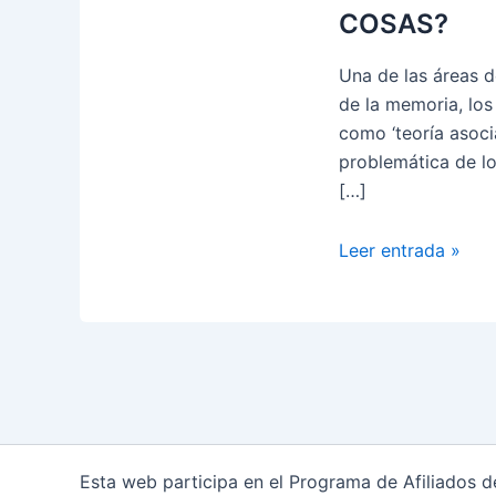
COSAS?
Una de las áreas d
de la memoria, los
como ‘teoría asoci
problemática de lo
[…]
Psicología
Leer entrada »
y
memoria:
¿por
qué
OLVIDAMOS
COSAS?
Esta web participa en el Programa de Afiliados 