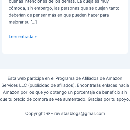
buenas intenciones de los demás. La queja es muy
cómoda, sin embargo, las personas que se quejan tanto
deberían de pensar más en qué pueden hacer para
mejorar su […]
Personas
Leer entrada »
que
Se
Quejan
por
Todo
Esta web participa en el Programa de Afiliados de Amazon
Services LLC (publicidad de afiliados). Encontrarás enlaces hacia
Amazon por los que yo obtengo un porcentaje de beneficio sin
que tu precio de compra se vea aumentado. Gracias por tu apoyo.
Copyright © - revistasblogs@gmail.com