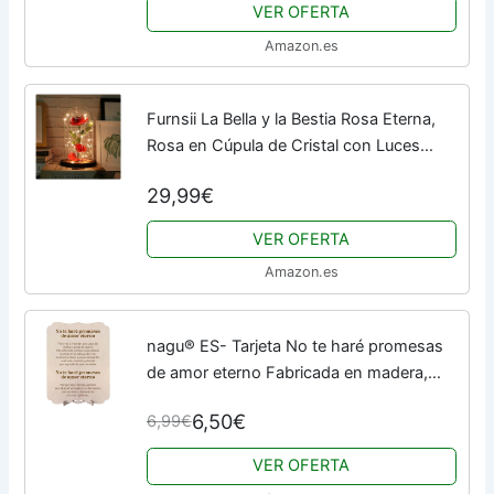
VER OFERTA
Amazon.es
Furnsii La Bella y la Bestia Rosa Eterna,
Rosa en Cúpula de Cristal con Luces
Cálidas, Flor Eternal Rose Regalo para Día
29,99€
de la Madre, Día de San Valentín,...
VER OFERTA
Amazon.es
nagu® ES- Tarjeta No te haré promesas
de amor eterno Fabricada en madera,
con bonita frase de amor ideal como
6,50€
6,99€
regalo para san Valentín, cumpleaños o...
VER OFERTA