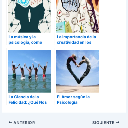
La música y la
La importancia de la
psicología, como
creatividad en los
influye y de que mejor
negocios según la
manera utilizarla
psicología
La Ciencia de la
El Amor según la
Felicidad: ¿Qué Nos
Psicología
Hace Realmente
Felices?
ANTERIOR
SIGUIENTE