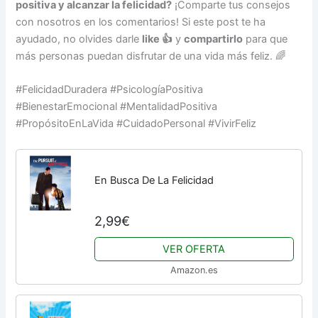
positiva y alcanzar la felicidad?
¡Comparte tus consejos
con nosotros en los comentarios! Si este post te ha
ayudado, no olvides darle
like 👍
y
compartirlo
para que
más personas puedan disfrutar de una vida más feliz. 🌈
#FelicidadDuradera #PsicologíaPositiva
#BienestarEmocional #MentalidadPositiva
#PropósitoEnLaVida #CuidadoPersonal #VivirFeliz
En Busca De La Felicidad
2,99€
VER OFERTA
Amazon.es