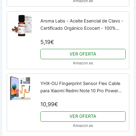
Amazon.es
Aroma Labs - Aceite Esencial de Clavo -
Certificado Orgánico Ecocert - 100%
Puro, Natural, Integral - Quimiotipo y
5,19€
Composición Bioquímica Garantizados
-...
VER OFERTA
Amazon.es
YHX-OU Fingerprint Sensor Flex Cable
para Xiaomi Redmi Note 10 Pro Power
Button Power Flex Cable Digital Sensor
10,99€
de Huellas Dactilares Reemplazo Kit de...
VER OFERTA
Amazon.es