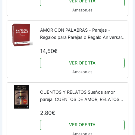
VER OFERTA
Idea Regalo...
Amazon.es
AMOR CON PALABRAS - Parejas -
Regalos para Parejas o Regalo Aniversario
Pareja. Juegos de Mesa Adulto para Dos
14,50€
Personas. Regalos Originales para Parejas
VER OFERTA
Amazon.es
CUENTOS Y RELATOS Sueños amor
pareja: CUENTOS DE AMOR, RELATOS
DE SUEÑOS
2,80€
VER OFERTA
Amazon.es