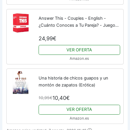
Answer This - Couples - English -
¿Cuánto Conoces a Tu Pareja? - Juego
de Cartas de Relación y Conversación
24,99€
para Noche Romántica o Fiesta - Ideal
para...
VER OFERTA
Amazon.es
Una historia de chicos guapos y un
montón de zapatos (Erótica)
10,40€
10,95€
VER OFERTA
Amazon.es