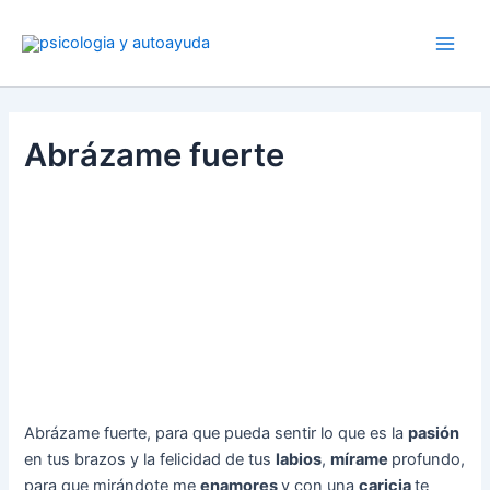
Ir
al
contenido
Abrázame fuerte
Abrázame fuerte, para que pueda sentir lo que es la
pasión
en tus brazos y la felicidad de tus
labios
,
mírame
profundo,
para que mirándote me
enamores
y con una
caricia
te