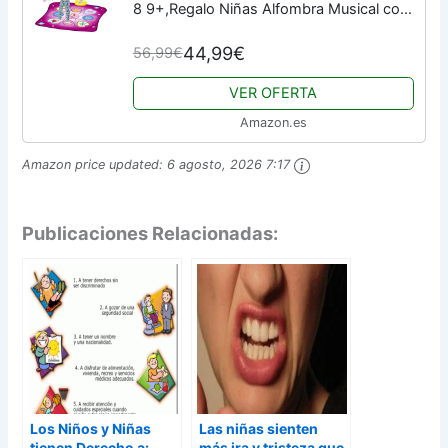
8 9+,Regalo Niñas Alfombra Musical con
Luces LED,Música Incorporada, 3 Modos
44,99€
56,99€
de Juego,Volumen Ajustable,Regalo...
VER OFERTA
Amazon.es
Amazon price updated:
6 agosto, 2026 7:17
Publicaciones Relacionadas:
Los Niños y Niñas
Las niñas sienten
tienen Derecho a:
más ira y tristeza que