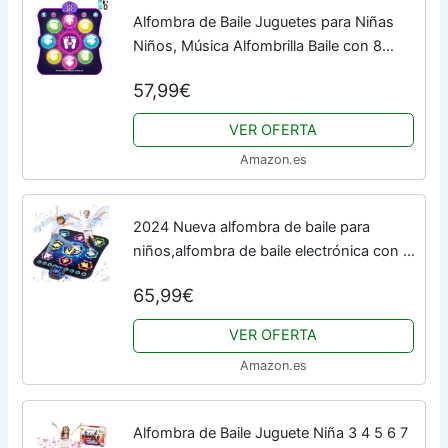
Alfombra de Baile Juguetes para Niñas
Niños, Música Alfombrilla Baile con 8
Flechas de Luz LED y Inalámbrico
57,99€
Bluetooth, 6 Modos, Batería Incluida,
Navidad...
VER OFERTA
Amazon.es
2024 Nueva alfombra de baile para
niños,alfombra de baile electrónica con 8
botones luminosos y batería
65,99€
LED,Bluetooth inalámbrico y 27 niveles de
juego,¡un...
VER OFERTA
Amazon.es
Alfombra de Baile Juguete Niña 3 4 5 6 7