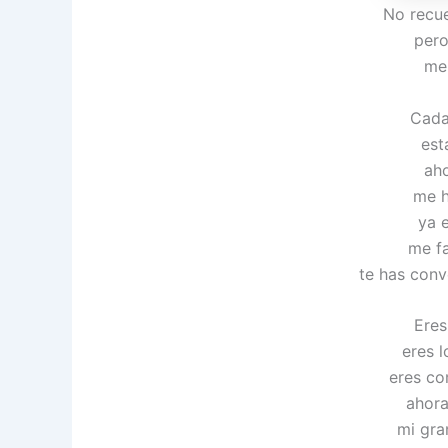
No recu
pero
me 
Cada
est
aho
me h
ya 
me fa
te has conv
Eres
eres l
eres co
ahora
mi gra