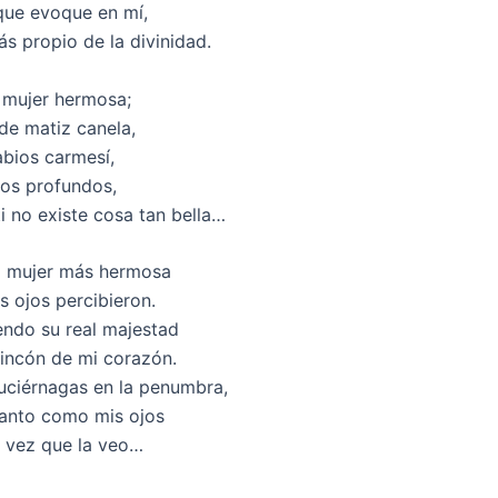
que evoque en mí,
ás propio de la divinidad.
i mujer hermosa;
 de matiz canela,
abios carmesí,
os profundos,
i no existe cosa tan bella…
la mujer más hermosa
s ojos percibieron.
endo su real majestad
rincón de mi corazón.
luciérnagas en la penumbra,
 tanto como mis ojos
 vez que la veo…