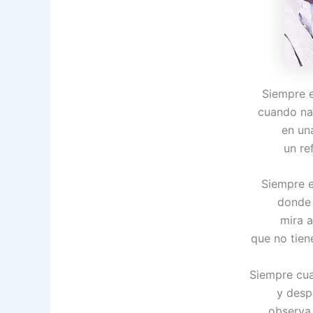
Siempre e
cuando na
en una
un re
Siempre e
donde 
mira 
que no tien
Siempre cu
y desp
observa 