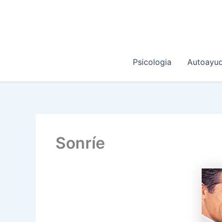
Ir
al
contenido
Psicologia
Autoayu
Sonríe