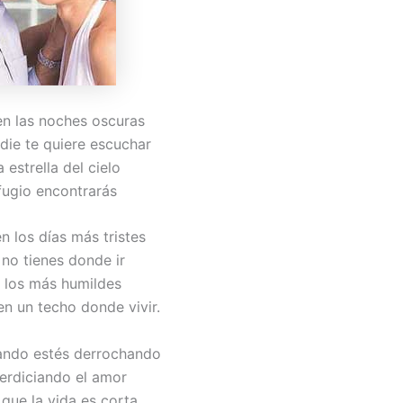
n las noches oscuras
die te quiere escuchar
 estrella del cielo
fugio encontrarás
n los días más tristes
no tienes donde ir
a los más humildes
en un techo donde vivir.
ando estés derrochando
erdiciando el amor
que la vida es corta