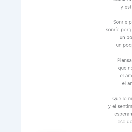
y est
Sonríe p
sonríe porq
un po
un poq
Piensa
que n
el am
el a
Que lo m
y el senti
esperan
ese do