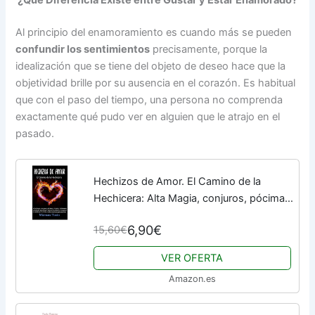
¿Qué Diferencia Existe entre Gustar y Estar Enamorado?
Al principio del enamoramiento es cuando más se pueden
confundir los sentimientos
precisamente, porque la
idealización que se tiene del objeto de deseo hace que la
objetividad brille por su ausencia en el corazón. Es habitual
que con el paso del tiempo, una persona no comprenda
exactamente qué pudo ver en alguien que le atrajo en el
pasado.
Hechizos de Amor. El Camino de la
Hechicera: Alta Magia, conjuros, pócimas,
rituales, talismanes y hechizos para
6,90€
15,60€
atraer, mejorar la relación y recuperar al...
VER OFERTA
Amazon.es